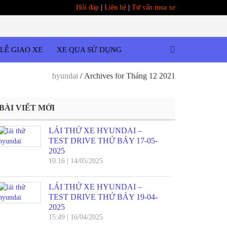
Hỏi đáp
|
Liên hệ
|
Tư vấn mua xe
LỄ GIAO XE
XE QUA SỬ DỤNG
hyundai
/
Archives for Tháng 12 2021
BÀI VIẾT MỚI
LÁI THỬ XE HYUNDAI –
TEST DRIVE THỨ BẢY 17-05-
2025
10:16
|
14/05/2025
LÁI THỬ XE HYUNDAI –
TEST DRIVE THỨ BẢY 19-04-
2025
15:49
|
16/04/2025