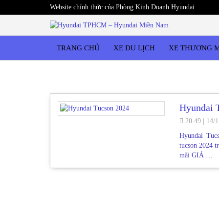
Website chính thức của Phòng Kinh Doanh Hyundai
TRANG CHỦ
XE DU LỊCH
XE THƯƠNG 
Hyundai 
20:49
|
14/1
Hyundai Tuc
tucson 2024 t
mãi GIÁ …