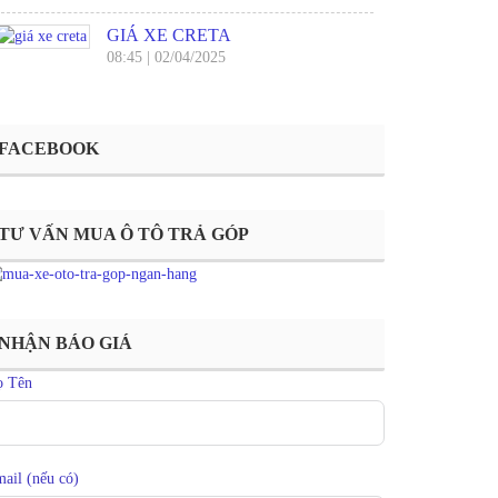
GIÁ XE CRETA
08:45
|
02/04/2025
FACEBOOK
TƯ VẤN MUA Ô TÔ TRẢ GÓP
NHẬN BÁO GIÁ
ọ Tên
ail (nếu có)