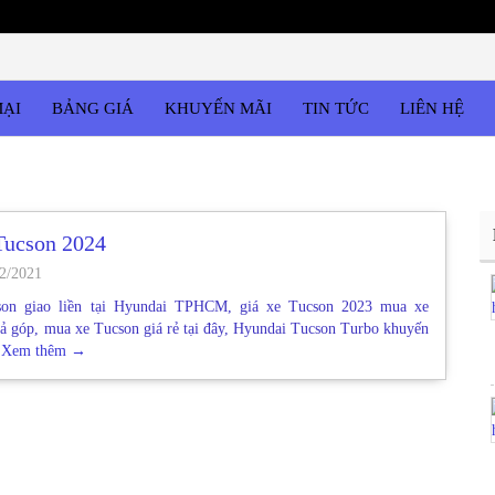
MẠI
BẢNG GIÁ
KHUYẾN MÃI
TIN TỨC
LIÊN HỆ
Tucson 2024
2/2021
son giao liền tại Hyundai TPHCM, giá xe Tucson 2023 mua xe
rả góp, mua xe Tucson giá rẻ tại đây, Hyundai Tucson Turbo khuyến
Xem thêm
→