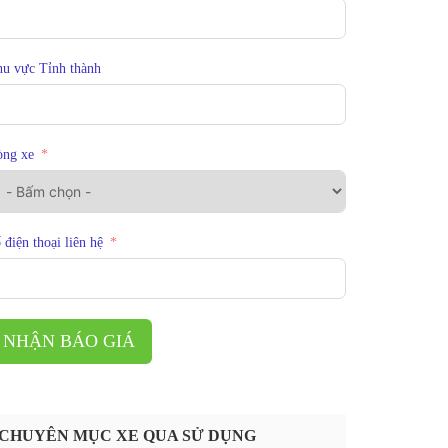
u vực Tỉnh thành
òng xe
 điện thoại liên hệ
NHẬN BÁO GIÁ
CHUYÊN MỤC XE QUA SỬ DỤNG