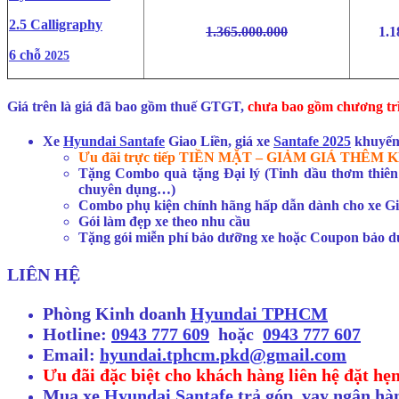
2.5 Calligraphy
1.365.000.000
1.1
6 chỗ
2025
Giá trên là giá đã bao gồm thuế GTGT,
chưa bao gồm chương trì
Xe
Hyundai Santafe
Giao Liền, giá xe
Santafe 2025
khuyến
Ưu đãi trực tiếp TIỀN MẶT – GIẢM GIÁ THÊ
Tặng Combo quà tặng Đại lý (Tinh dầu thơm thiên n
chuyên dụng…)
Combo phụ kiện chính hãng hấp dẫn dành cho xe Gia 
Gói làm đẹp xe theo nhu cầu
Tặng gói miễn phí bảo dưỡng xe hoặc Coupon bảo 
LIÊN HỆ
Phòng Kinh doanh
Hyundai TPHCM
Hotline:
0943 777 609
hoặc
0943 777 607
Email:
hyundai.tphcm.pkd@gmail.com
Ưu đãi đặc biệt cho khách hàng liên hệ đặt hẹ
Mua xe
Hyundai Santafe
trả góp, vay ngân hàn