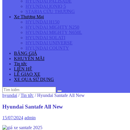
HYUNDAI PALISADE
HYUNDAI IONIQ 5
STARIA CỨU THƯƠNG
Xe Thương Mại
HYUNDAI H150
HYUNDAI MIGHTY N250
HYUNDAI MIGHTY N650L
HYUNDAI SOLATI
HYUNDAI UNIVERSE
HYUNDAI COUNTY
BẢNG GIÁ
KHUYẾN MÃI
Tin tức
LIÊN HỆ
LỄ GIAO XE
XE QUA SỬ DỤNG
hyundai
/
Tin tức
/
Hyundai Santafe All New
Hyundai Santafe All New
15/07/2024
admin