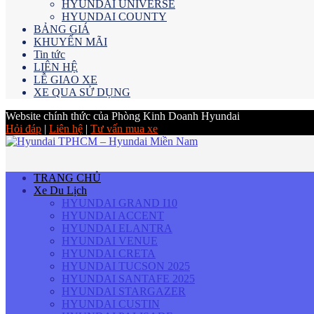
HYUNDAI UNIVERSE
HYUNDAI COUNTY
BẢNG GIÁ
KHUYẾN MÃI
Tin tức
LIÊN HỆ
LỄ GIAO XE
XE QUA SỬ DỤNG
Website chính thức của Phòng Kinh Doanh Hyundai
Hỏi đáp
|
Liên hệ
|
Tư vấn mua xe
TRANG CHỦ
Xe Du Lịch
HYUNDAI GRAND I10
HYUNDAI ACCENT
HYUNDAI ELANTRA
HYUNDAI VENUE
HYUNDAI CRETA
HYUNDAI TUCSON 2025
HYUNDAI SANTAFE 2025
HYUNDAI STARGAZER
HYUNDAI CUSTIN