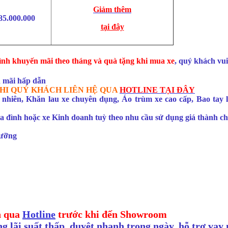
Giảm thêm
85.000.000
tại đây
nh khuyến mãi theo tháng và quà tặng khi mua xe
, quý khách vui
 mãi hấp dẫn
M KHI QUÝ KHÁCH LIÊN HỆ QUA
HOTLINE TẠI ĐÂY
hiên, Khăn lau xe chuyên dụng, Áo trùm xe cao cấp, Bao tay lá
đình hoặc xe Kinh doanh tuỳ theo nhu cầu sử dụng giá thành chí
dưỡng
n qua
Hotline
trước khi đến Showroom
g lãi suất thấp, duyệt nhanh trong ngày, hỗ trợ vay 