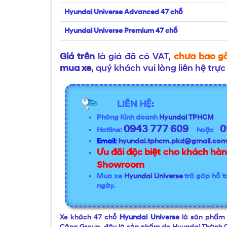
Hyundai Universe Advanced 47 chỗ
Hyundai Universe Premium 47 chỗ
Giá trên
là giá đã có VAT,
chưa bao g
mua xe
, quý khách vui lòng liên hệ trực
LIÊN HỆ:
Phòng Kinh doanh
Hyundai TPHCM
0943 777 609
0
Hotline:
hoặc
Email:
hyundai.tphcm.pkd@gmail.co
Ưu đãi đặc biệt cho khách hàn
Showroom
Mua xe
Hyundai Universe
trả góp hỗ tr
ngày.
Xe khách 47 chỗ
Hyundai Universe
là sản phẩm 
Công Group, đây là sản phẩm do Hyundai Thành Côn