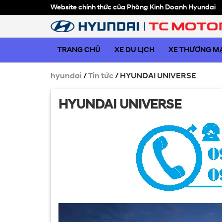
Website chính thức của Phòng Kinh Doanh Hyundai
TRANG CHỦ
XE DU LỊCH
XE THƯƠNG MẠ
hyundai
/
Tin tức
/
HYUNDAI UNIVERSE
HYUNDAI UNIVERSE