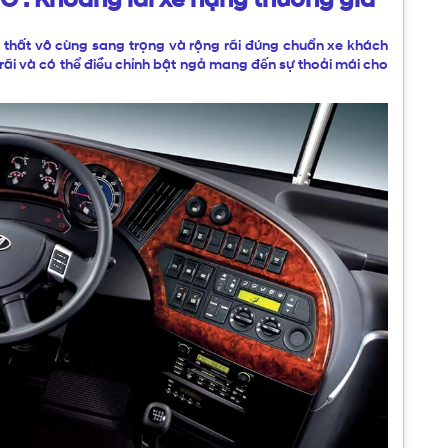
 thất vô cùng sang trọng và rộng rãi đúng chuẩn xe khách
 rãi và có thể điều chỉnh bật ngả mang đến sự thoải mái cho