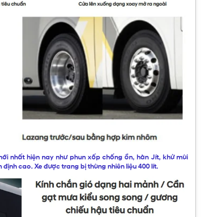
i nhất hiện nay như phun xốp chống ồn, hàn Jít, khử mùi
định cao. Xe được trang bị thùng nhiên liệu 400 lít.