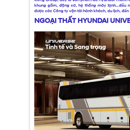
khung gầm, động cơ, hệ thống máy lạnh…đều 
được các Công ty vận tải hành khách, du lịch, đế
NGOẠI THẤT HYUNDAI UNIVE