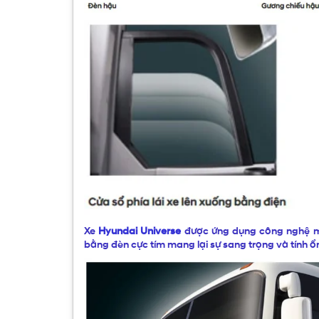
Xe
Hyundai Universe
được ứng dụng công nghệ mớ
bằng đèn cực tím mang lại sự sang trọng và tính ổn 