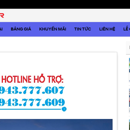
I
BẢNG GIÁ
KHUYẾN MÃI
TIN TỨC
LIÊN HỆ
LỄ