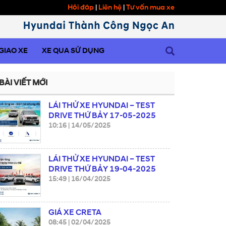
Hỏi đáp
|
Liên hệ
|
Tư vấn mua xe
 GIAO XE
XE QUA SỬ DỤNG
BÀI VIẾT MỚI
LÁI THỬ XE HYUNDAI – TEST
DRIVE THỨ BẢY 17-05-2025
10:16
|
14/05/2025
LÁI THỬ XE HYUNDAI – TEST
DRIVE THỨ BẢY 19-04-2025
15:49
|
16/04/2025
GIÁ XE CRETA
08:45
|
02/04/2025