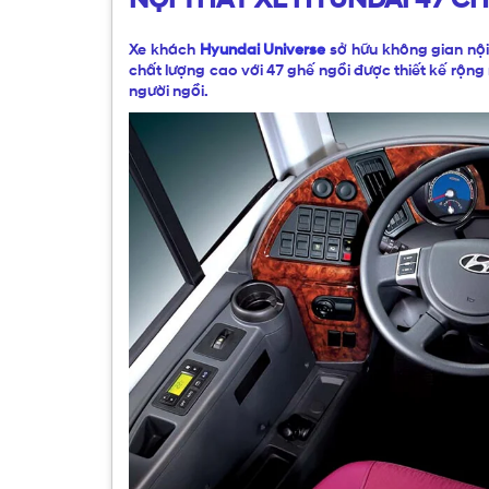
Xe khách
Hyundai Universe
sở hữu không gian nội
chất lượng cao với 47 ghế ngồi được thiết kế rộng
người ngồi.