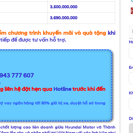
3.500.000.000
3.690.000.000
ồm chương trình khuyến mãi và quà tặng
khi
 tiếp để được tư vấn hỗ trợ.
H
Em
943 777 607
m
g liên hệ đặt hẹn qua
Hotline
trước khi đến
Kh
ợ vay ngân hàng tới 80% giá trị xe, duyệt hồ sơ trong
D
chất lượng cao liên doanh giữa Hyundai Motor và Thành
g lắp ráp và phân phối tại Việt Nam với các linh kiện như