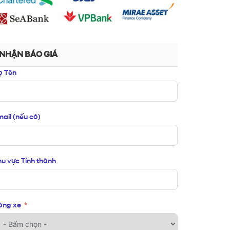
NHẬN BÁO GIÁ
ọ Tên
ail (nếu có)
u vực Tỉnh thành
òng xe