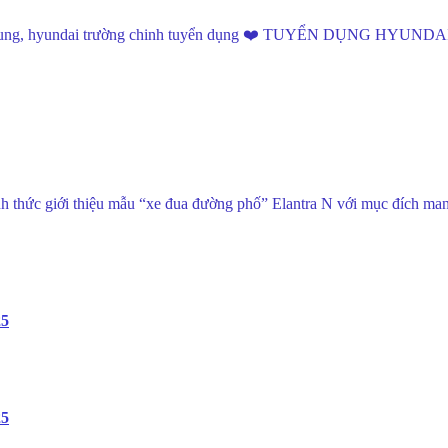
 tuyen dung, hyundai trường chinh tuyển dụng ❤️ TUYỂN DỤNG
thức giới thiệu mẫu “xe đua đường phố” Elantra N với mục đích man
25
25