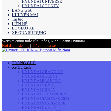
HYUNDAI UNIVERSE
HYUNDAI COUNTY
BẢNG GIÁ
KHUYẾN MÃI
Tin tức
LIÊN HỆ
LỄ GIAO XE
XE QUA SỬ DỤNG
Website chính thức của Phòng Kinh Doanh Hyundai
Hỏi đáp
|
Liên hệ
|
Tư vấn mua xe
TRANG CHỦ
Xe Du Lịch
HYUNDAI GRAND I10
HYUNDAI ACCENT
HYUNDAI ELANTRA
HYUNDAI VENUE
HYUNDAI CRETA
HYUNDAI TUCSON 2025
HYUNDAI SANTAFE 2025
HYUNDAI STARGAZER
HYUNDAI CUSTIN