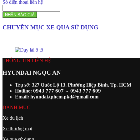
Số điện thoại liên hệ
NHẬN BÁO GIÁ
CHUYÊN MỤC XE QUA SỬ DỤNG
THÔNG TIN LIÊN HỆ
HYUNDAI NGỌC AN
Trụ sở: 327 Quốc Lộ 13, Phường Hiệp Bình, Tp. HCM
0943 777 607
0943 777 609
Hotline:
-
Email:
hyundai.tphcm.pkd@gmail.com
DANH MỤC
Xe du lịch
Xe thương mại
Xe qua sử dụng