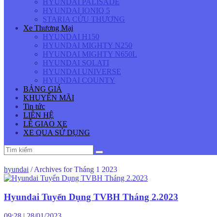
HYUNDAI PALISADE
HYUNDAI IONIQ 5
STARIA CỨU THƯƠNG
Xe Thương Mại
HYUNDAI H150
HYUNDAI MIGHTY N250
HYUNDAI MIGHTY N650L
HYUNDAI SOLATI
HYUNDAI UNIVERSE
HYUNDAI COUNTY
BẢNG GIÁ
KHUYẾN MÃI
Tin tức
LIÊN HỆ
LỄ GIAO XE
XE QUA SỬ DỤNG
hyundai
/
Archives for Tháng 1 2023
Hyundai Tuyển Dụng TVBH Tháng 2.2023
09:28
|
28/01/2023