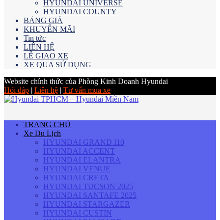
HYUNDAI UNIVERSE
HYUNDAI COUNTY
BẢNG GIÁ
KHUYẾN MÃI
Tin tức
LIÊN HỆ
LỄ GIAO XE
XE QUA SỬ DỤNG
Website chính thức của Phòng Kinh Doanh Hyundai
Hỏi đáp
|
Liên hệ
|
Tư vấn mua xe
TRANG CHỦ
Xe Du Lịch
HYUNDAI GRAND I10
HYUNDAI ACCENT
HYUNDAI ELANTRA
HYUNDAI VENUE
HYUNDAI CRETA
HYUNDAI TUCSON 2025
HYUNDAI SANTAFE 2025
HYUNDAI STARGAZER
HYUNDAI CUSTIN