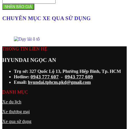
NHẬN BÁO GIÁ
CHUYÊN MỤC XE QUA SỬ DỤNG
THÔNG TIN LIÊN HỆ
HYUNDAI NGỌC AN
Trụ sở: 327 Quốc Lộ 13, Phường Hiệp Bình, Tp. HCM
0943 777 607
0943 777 609
Hotline:
-
Email:
hyundai.tphcm.pkd@gmail.com
DANH MỤC
Xe du lịch
Xe thương mại
Xe qua sử dụng