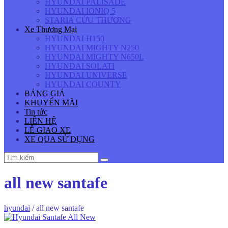
HYUNDAI PALISADE
HYUNDAI IONIQ 5
STARIA CỨU THƯƠNG
Xe Thương Mại
HYUNDAI H150
HYUNDAI MIGHTY N250
HYUNDAI MIGHTY N650L
HYUNDAI SOLATI
HYUNDAI UNIVERSE
HYUNDAI COUNTY
BẢNG GIÁ
KHUYẾN MÃI
Tin tức
LIÊN HỆ
LỄ GIAO XE
XE QUA SỬ DỤNG
all new santafe
hyundai
/
all new santafe