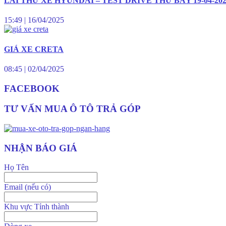
LÁI THỬ XE HYUNDAI – TEST DRIVE THỨ BẢY 19-04-20
15:49
|
16/04/2025
GIÁ XE CRETA
08:45
|
02/04/2025
FACEBOOK
TƯ VẤN MUA Ô TÔ TRẢ GÓP
NHẬN BÁO GIÁ
Họ Tên
Email (nếu có)
Khu vực Tỉnh thành