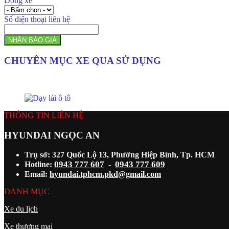
Dòng xe
Số điện thoại liên hệ
NHẬN BÁO GIÁ
CHUYÊN MỤC XE QUA SỬ DỤNG
THÔNG TIN LIÊN HỆ
HYUNDAI NGỌC AN
Trụ sở: 327 Quốc Lộ 13, Phường Hiệp Bình, Tp. HCM
0943 777 607
0943 777 609
Hotline:
-
Email:
hyundai.tphcm.pkd@gmail.com
DANH MỤC
Xe du lịch
Xe thương mại