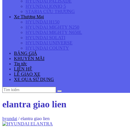
HYUNDAI PALISADE
HYUNDAI IONIQ 5
STARIA CỨU THƯƠNG
Xe Thương Mại
HYUNDAI H150
HYUNDAI MIGHTY N250
HYUNDAI MIGHTY N650L
HYUNDAI SOLATI
HYUNDAI UNIVERSE
HYUNDAI COUNTY
BẢNG GIÁ
KHUYẾN MÃI
Tin tức
LIÊN HỆ
LỄ GIAO XE
XE QUA SỬ DỤNG
elantra giao lien
hyundai
/
elantra giao lien