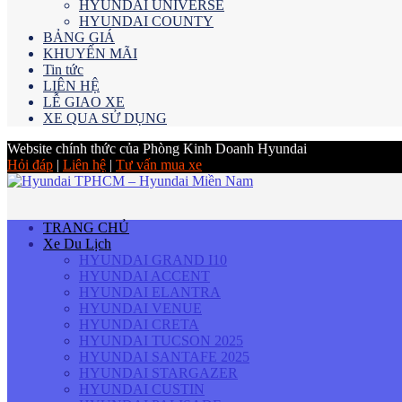
HYUNDAI UNIVERSE
HYUNDAI COUNTY
BẢNG GIÁ
KHUYẾN MÃI
Tin tức
LIÊN HỆ
LỄ GIAO XE
XE QUA SỬ DỤNG
Website chính thức của Phòng Kinh Doanh Hyundai
Hỏi đáp
|
Liên hệ
|
Tư vấn mua xe
TRANG CHỦ
Xe Du Lịch
HYUNDAI GRAND I10
HYUNDAI ACCENT
HYUNDAI ELANTRA
HYUNDAI VENUE
HYUNDAI CRETA
HYUNDAI TUCSON 2025
HYUNDAI SANTAFE 2025
HYUNDAI STARGAZER
HYUNDAI CUSTIN