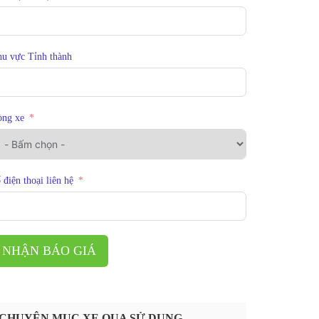
u vực Tỉnh thành
òng xe
 điện thoại liên hệ
NHẬN BÁO GIÁ
CHUYÊN MỤC XE QUA SỬ DỤNG