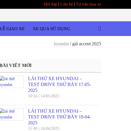
Hỏi đáp
|
Liên hệ
|
Tư vấn mua xe
LỄ GIAO XE
XE QUA SỬ DỤNG
hyundai
/
giá accent 2025
BÀI VIẾT MỚI
LÁI THỬ XE HYUNDAI –
TEST DRIVE THỨ BẢY 17-05-
2025
10:16
|
14/05/2025
LÁI THỬ XE HYUNDAI –
TEST DRIVE THỨ BẢY 19-04-
2025
15:49
|
16/04/2025