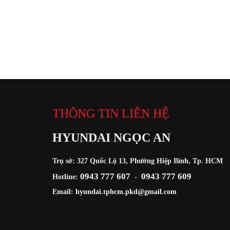
THÔNG TIN LIÊN HỆ
HYUNDAI NGỌC AN
Trụ sở: 327 Quốc Lộ 13, Phường Hiệp Bình, Tp. HCM
0943 777 607
0943 777 609
Hotline:
-
Email:
hyundai.tphcm.pkd@gmail.com