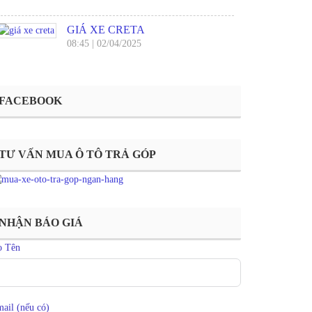
GIÁ XE CRETA
08:45
|
02/04/2025
FACEBOOK
TƯ VẤN MUA Ô TÔ TRẢ GÓP
NHẬN BÁO GIÁ
ọ Tên
ail (nếu có)