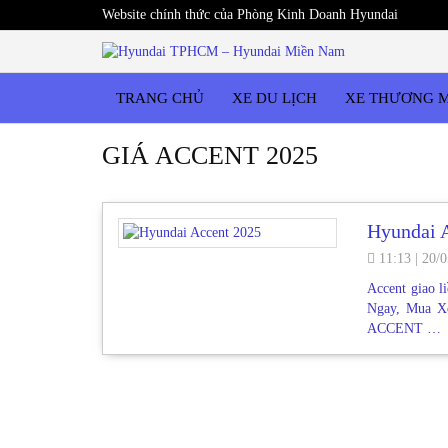
Website chính thức của Phòng Kinh Doanh Hyundai
TRANG CHỦ
XE DU LỊCH
XE THƯƠNG 
GIÁ ACCENT 2025
Hyundai 
11:13
|
20/0
Accent giao 
Ngay, Mua X
ACCENT …