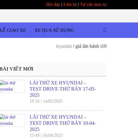
Hỏi đáp
|
Liên hệ
|
Tư vấn mua xe
LỄ GIAO XE
XE QUA SỬ DỤNG
hyundai
/
giá lăn bánh i10
BÀI VIẾT MỚI
LÁI THỬ XE HYUNDAI –
TEST DRIVE THỨ BẢY 17-05-
2025
10:16
|
14/05/2025
LÁI THỬ XE HYUNDAI –
TEST DRIVE THỨ BẢY 19-04-
2025
15:49
|
16/04/2025