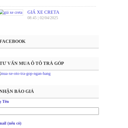
GIÁ XE CRETA
08:45
|
02/04/2025
FACEBOOK
TƯ VẤN MUA Ô TÔ TRẢ GÓP
NHẬN BÁO GIÁ
ọ Tên
ail (nếu có)