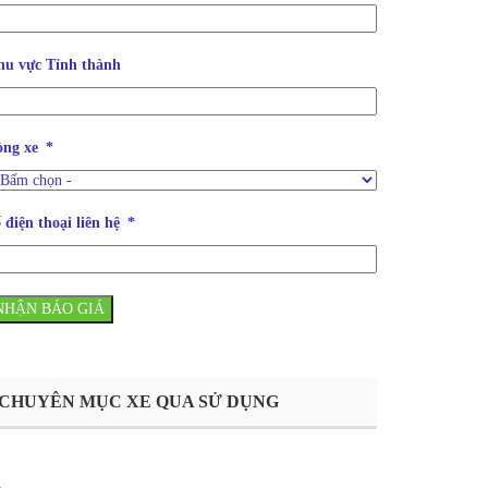
u vực Tỉnh thành
òng xe
 điện thoại liên hệ
NHẬN BÁO GIÁ
CHUYÊN MỤC XE QUA SỬ DỤNG