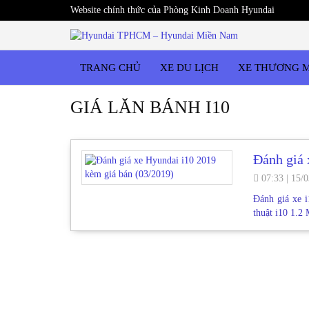
Website chính thức của Phòng Kinh Doanh Hyundai
TRANG CHỦ
XE DU LỊCH
XE THƯƠNG 
GIÁ LĂN BÁNH I10
Đánh giá 
07:33
|
15/0
Đánh giá xe i
thuật i10 1.2