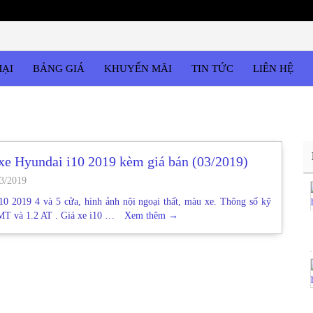
MẠI
BẢNG GIÁ
KHUYẾN MÃI
TIN TỨC
LIÊN HỆ
xe Hyundai i10 2019 kèm giá bán (03/2019)
3/2019
10 2019 4 và 5 cửa, hình ảnh nội ngoại thất, màu xe. Thông số kỹ
 MT và 1.2 AT . Giá xe i10 …
Xem thêm
→