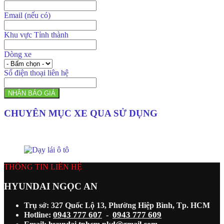
Email (nếu có)
Khu vực Tỉnh thành
Dòng xe
Số điện thoại liên hệ
NHẬN BÁO GIÁ
CHUYÊN MỤC XE QUA SỬ DỤNG
THÔNG TIN LIÊN HỆ
HYUNDAI NGỌC AN
Trụ sở: 327 Quốc Lộ 13, Phường Hiệp Bình, Tp. HCM
0943 777 607
0943 777 609
Hotline:
-