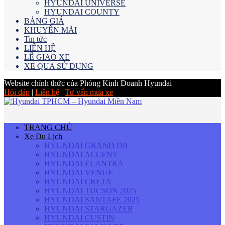
HYUNDAI UNIVERSE
HYUNDAI COUNTY
BẢNG GIÁ
KHUYẾN MÃI
Tin tức
LIÊN HỆ
LỄ GIAO XE
XE QUA SỬ DỤNG
Website chính thức của Phòng Kinh Doanh Hyundai
Hỏi đáp
|
Liên hệ
|
Tư vấn mua xe
TRANG CHỦ
Xe Du Lịch
HYUNDAI GRAND I10
HYUNDAI ACCENT
HYUNDAI ELANTRA
HYUNDAI VENUE
HYUNDAI CRETA
HYUNDAI TUCSON 2025
HYUNDAI SANTAFE 2025
HYUNDAI STARGAZER
HYUNDAI CUSTIN