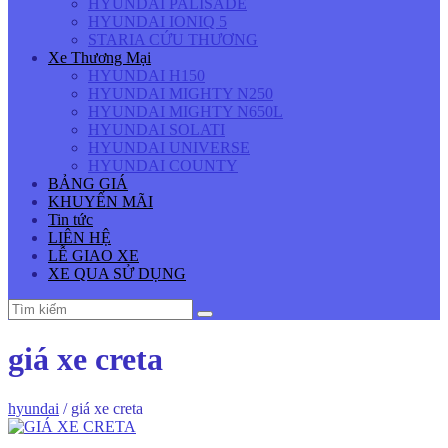
HYUNDAI PALISADE
HYUNDAI IONIQ 5
STARIA CỨU THƯƠNG
Xe Thương Mại
HYUNDAI H150
HYUNDAI MIGHTY N250
HYUNDAI MIGHTY N650L
HYUNDAI SOLATI
HYUNDAI UNIVERSE
HYUNDAI COUNTY
BẢNG GIÁ
KHUYẾN MÃI
Tin tức
LIÊN HỆ
LỄ GIAO XE
XE QUA SỬ DỤNG
giá xe creta
hyundai
/
giá xe creta