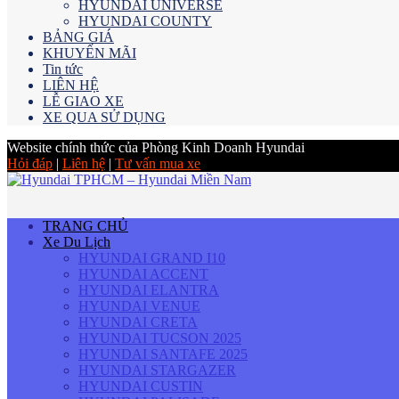
HYUNDAI UNIVERSE
HYUNDAI COUNTY
BẢNG GIÁ
KHUYẾN MÃI
Tin tức
LIÊN HỆ
LỄ GIAO XE
XE QUA SỬ DỤNG
Website chính thức của Phòng Kinh Doanh Hyundai
Hỏi đáp
|
Liên hệ
|
Tư vấn mua xe
TRANG CHỦ
Xe Du Lịch
HYUNDAI GRAND I10
HYUNDAI ACCENT
HYUNDAI ELANTRA
HYUNDAI VENUE
HYUNDAI CRETA
HYUNDAI TUCSON 2025
HYUNDAI SANTAFE 2025
HYUNDAI STARGAZER
HYUNDAI CUSTIN