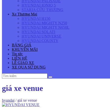
HYUNDAI PALISADE
HYUNDAI IONIQ 5
STARIA CỨU THƯƠNG
Xe Thương Mại
HYUNDAI H150
HYUNDAI MIGHTY N250
HYUNDAI MIGHTY N650L
HYUNDAI SOLATI
HYUNDAI UNIVERSE
HYUNDAI COUNTY
BẢNG GIÁ
KHUYẾN MÃI
Tin tức
LIÊN HỆ
LỄ GIAO XE
XE QUA SỬ DỤNG
giá xe venue
hyundai
/
giá xe venue