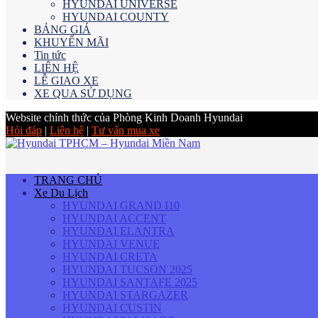
HYUNDAI UNIVERSE
HYUNDAI COUNTY
BẢNG GIÁ
KHUYẾN MÃI
Tin tức
LIÊN HỆ
LỄ GIAO XE
XE QUA SỬ DỤNG
Website chính thức của Phòng Kinh Doanh Hyundai
Hỏi đáp
|
Liên hệ
|
Tư vấn mua xe
TRANG CHỦ
Xe Du Lịch
HYUNDAI GRAND I10
HYUNDAI ACCENT
HYUNDAI ELANTRA
HYUNDAI VENUE
HYUNDAI CRETA
HYUNDAI TUCSON 2025
HYUNDAI SANTAFE 2025
HYUNDAI STARGAZER
HYUNDAI CUSTIN