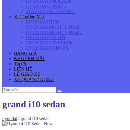
HYUNDAI PALISADE
HYUNDAI IONIQ 5
STARIA CỨU THƯƠNG
Xe Thương Mại
HYUNDAI H150
HYUNDAI MIGHTY N250
HYUNDAI MIGHTY N650L
HYUNDAI SOLATI
HYUNDAI UNIVERSE
HYUNDAI COUNTY
BẢNG GIÁ
KHUYẾN MÃI
Tin tức
LIÊN HỆ
LỄ GIAO XE
XE QUA SỬ DỤNG
grand i10 sedan
hyundai
/
grand i10 sedan