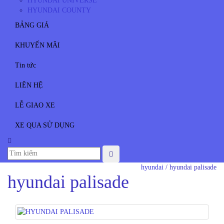
HYUNDAI UNIVERSE
HYUNDAI COUNTY
BẢNG GIÁ
KHUYẾN MÃI
Tin tức
LIÊN HỆ
LỄ GIAO XE
XE QUA SỬ DỤNG
hyundai
/
hyundai palisade
hyundai palisade