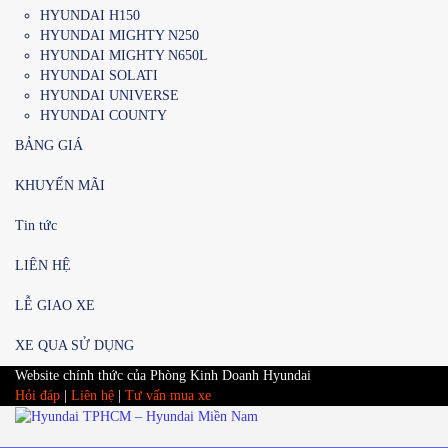
HYUNDAI H150
HYUNDAI MIGHTY N250
HYUNDAI MIGHTY N650L
HYUNDAI SOLATI
HYUNDAI UNIVERSE
HYUNDAI COUNTY
BẢNG GIÁ
KHUYẾN MÃI
Tin tức
LIÊN HỆ
LỄ GIAO XE
XE QUA SỬ DỤNG
Website chính thức của Phòng Kinh Doanh Hyundai
Hỏi đáp
|
Liên hệ
|
Tư vấn mua xe