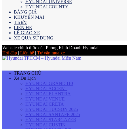
HYUNDAI UNIVERSE
HYUNDAI COUNTY
BẢNG GIÁ
KHUYẾN MÃI
Tin tức
LIÊN HỆ
LỄ GIAO XE
XE QUA SỬ DỤNG
Website chính thức của Phòng Kinh Doanh Hyundai
Hỏi đáp
|
Liên hệ
|
Tư vấn mua xe
TRANG CHỦ
Xe Du Lịch
HYUNDAI GRAND I10
HYUNDAI ACCENT
HYUNDAI ELANTRA
HYUNDAI VENUE
HYUNDAI CRETA
HYUNDAI TUCSON 2025
HYUNDAI SANTAFE 2025
HYUNDAI STARGAZER
HYUNDAI CUSTIN