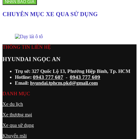
NHẬN BÁO GIÁ
CHUYÊN MỤC XE QUA SỬ DỤNG
THÔNG TIN LIÊN HỆ
HYUNDAI NGỌC AN
Trụ sở: 327 Quốc Lộ 13, Phường Hiệp Bình, Tp. HCM
0943 777 607
0943 777 609
Hotline:
-
Email:
hyundai.tphcm.pkd@gmail.com
DANH MỤC
Xe du lịch
Xe thương mại
Xe qua sử dụng
Khuyến mãi