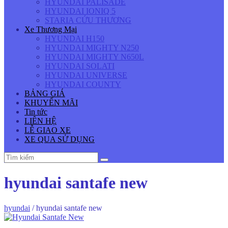
HYUNDAI PALISADE
HYUNDAI IONIQ 5
STARIA CỨU THƯƠNG
Xe Thương Mại
HYUNDAI H150
HYUNDAI MIGHTY N250
HYUNDAI MIGHTY N650L
HYUNDAI SOLATI
HYUNDAI UNIVERSE
HYUNDAI COUNTY
BẢNG GIÁ
KHUYẾN MÃI
Tin tức
LIÊN HỆ
LỄ GIAO XE
XE QUA SỬ DỤNG
hyundai santafe new
hyundai
/
hyundai santafe new