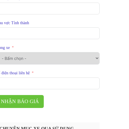
u vực Tỉnh thành
òng xe
 điện thoại liên hệ
NHẬN BÁO GIÁ
CHUYÊN MỤC XE QUA SỬ DỤNG