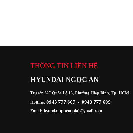
THÔNG TIN LIÊN HỆ
HYUNDAI NGỌC AN
Trụ sở: 327 Quốc Lộ 13, Phường Hiệp Bình, Tp. HCM
0943 777 607
0943 777 609
Hotline:
-
Email:
hyundai.tphcm.pkd@gmail.com