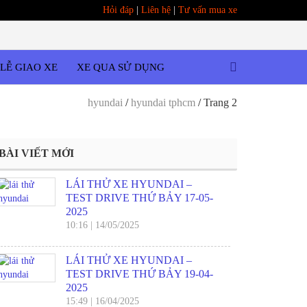
Hỏi đáp
|
Liên hệ
|
Tư vấn mua xe
LỄ GIAO XE
XE QUA SỬ DỤNG
hyundai
/
hyundai tphcm
/
Trang 2
BÀI VIẾT MỚI
LÁI THỬ XE HYUNDAI –
TEST DRIVE THỨ BẢY 17-05-
2025
10:16
|
14/05/2025
LÁI THỬ XE HYUNDAI –
TEST DRIVE THỨ BẢY 19-04-
2025
15:49
|
16/04/2025