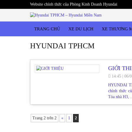
Website chính thức của Phòng Kinh Doanh Hyundai
TRANG CHỦ
XE DU LỊCH
XE THƯƠNG 
HYUNDAI TPHCM
GIỚI TH
14:45
|
06/0
HYUNDAI TRƯ
chính thức c
Tòa nhà H3,
Trang 2 trên 2
«
1
2