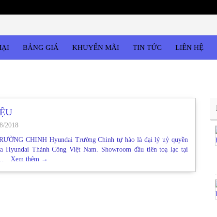
MẠI
BẢNG GIÁ
KHUYẾN MÃI
TIN TỨC
LIÊN HỆ
IỆU
8/2018
ỜNG CHINH Hyundai Trường Chinh tự hào là đại lý uỷ quyền
ủa Hyundai Thành Công Việt Nam. Showroom đầu tiên toạ lạc tại
 …
Xem thêm
→