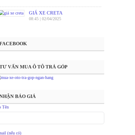
GIÁ XE CRETA
08:45
|
02/04/2025
FACEBOOK
TƯ VẤN MUA Ô TÔ TRẢ GÓP
NHẬN BÁO GIÁ
ọ Tên
ail (nếu có)