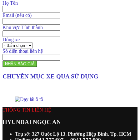
Họ Tên
Email (nếu có)
Khu vực Tỉnh thành
Dòng xe
Số điện thoại liên hệ
NHẬN BÁO GIÁ
CHUYÊN MỤC XE QUA SỬ DỤNG
THÔNG TIN LIÊN HỆ
HYUNDAI NGỌC AN
Trụ sở: 327 Quốc Lộ 13, Phường Hiệp Bình, Tp. HCM
0943 777 607
0943 777 609
Hotline:
-