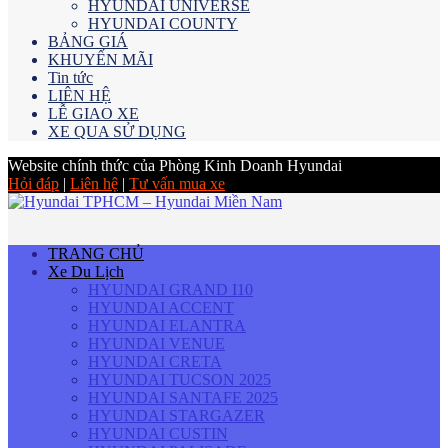
HYUNDAI UNIVERSE
HYUNDAI COUNTY
BẢNG GIÁ
KHUYẾN MÃI
Tin tức
LIÊN HỆ
LỄ GIAO XE
XE QUA SỬ DỤNG
Website chính thức của Phòng Kinh Doanh Hyundai
Hỏi đáp
|
Liên hệ
|
Tư vấn mua xe
TRANG CHỦ
Xe Du Lịch
HYUNDAI GRAND I10
HYUNDAI ACCENT
HYUNDAI ELANTRA
HYUNDAI VENUE
HYUNDAI CRETA
HYUNDAI TUCSON 2025
HYUNDAI SANTAFE 2025
HYUNDAI STARGAZER
HYUNDAI CUSTIN