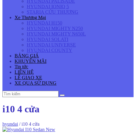
HYUNDAI PALISADE
HYUNDAI IONIQ 5
STARIA CỨU THƯƠNG
Xe Thương Mại
HYUNDAI H150
HYUNDAI MIGHTY N250
HYUNDAI MIGHTY N650L
HYUNDAI SOLATI
HYUNDAI UNIVERSE
HYUNDAI COUNTY
BẢNG GIÁ
KHUYẾN MÃI
Tin tức
LIÊN HỆ
LỄ GIAO XE
XE QUA SỬ DỤNG
i10 4 cửa
hyundai
/
i10 4 cửa