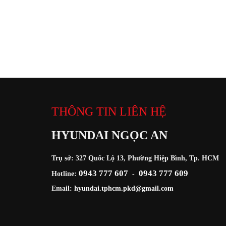
THÔNG TIN LIÊN HỆ
HYUNDAI NGỌC AN
Trụ sở: 327 Quốc Lộ 13, Phường Hiệp Bình, Tp. HCM
0943 777 607
0943 777 609
Hotline:
-
Email:
hyundai.tphcm.pkd@gmail.com