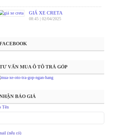
GIÁ XE CRETA
08:45
|
02/04/2025
FACEBOOK
TƯ VẤN MUA Ô TÔ TRẢ GÓP
NHẬN BÁO GIÁ
ọ Tên
ail (nếu có)