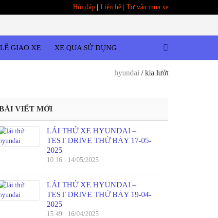
Hỏi đáp
|
Liên hệ
|
Tư vấn mua xe
LỄ GIAO XE
XE QUA SỬ DỤNG
hyundai
/
kia lướt
BÀI VIẾT MỚI
LÁI THỬ XE HYUNDAI –
TEST DRIVE THỨ BẢY 17-05-
2025
10:16
|
14/05/2025
LÁI THỬ XE HYUNDAI –
TEST DRIVE THỨ BẢY 19-04-
2025
15:49
|
16/04/2025