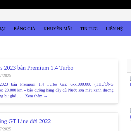
MẠI
BẢNG GIÁ
KHUYẾN MÃI
TIN TỨC
LIÊN HỆ
ns 2023 bản Premium 1.4 Turbo
7/2025
 2023 bản Premium 1.4 Turbo Giá: 6xx.000.000 (THƯƠNG
 20.000 km – bảo dưỡng hãng đầy đủ Nước sơn màu xanh dương
ang bị: ghế …
Xem thêm
→
ing GT Line đời 2022
7/2025