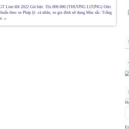
 GT Line đời 2022 Giá bán: 35x.000.000 (THƯƠNG LƯỢNG) Odo:
huẩn theo xe Pháp lý: cá nhân, xe gia đình sử dụng Màu sắc: Trắng
êm
→
H
Em