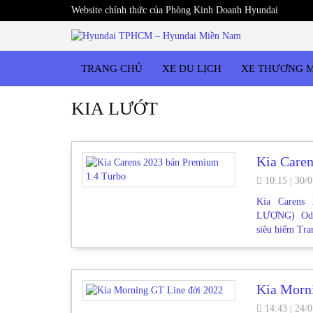
Website chính thức của Phòng Kinh Doanh Hyundai
TRANG CHỦ
XE DU LỊCH
XE THƯƠNG 
KIA LƯỚT
Kia Care
10:15
|
30/0
Kia Carens
LƯỢNG) Odo:
siêu hiếm Tr
Kia Morn
14:43
|
24/0