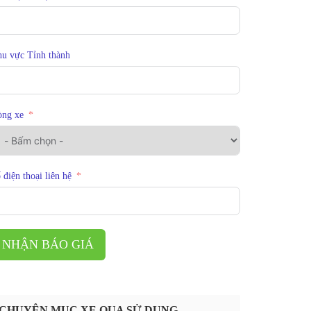
u vực Tỉnh thành
òng xe
 điện thoại liên hệ
NHẬN BÁO GIÁ
CHUYÊN MỤC XE QUA SỬ DỤNG