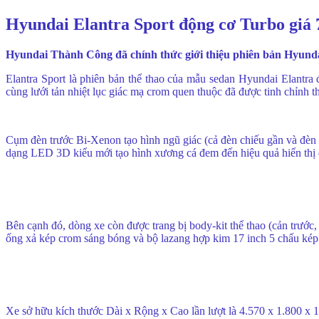
Hyundai Elantra Sport động cơ Turbo giá 7
Hyundai Thành Công đã chính thức giới thiệu phiên bản Hyundai 
Elantra Sport là phiên bản thể thao của mẫu sedan Hyundai Elantra
cùng lưới tản nhiệt lục giác mạ crom quen thuộc đã được tinh chỉnh
Cụm đèn trước Bi-Xenon tạo hình ngũ giác (cả đèn chiếu gần và đèn
dạng LED 3D kiểu mới tạo hình xương cá đem đến hiệu quả hiển thị 
Bên cạnh đó, dòng xe còn được trang bị body-kit thể thao (cản trước
ống xả kép crom sáng bóng và bộ lazang hợp kim 17 inch 5 chấu kép
Xe sở hữu kích thước Dài x Rộng x Cao lần lượt là 4.570 x 1.800 x