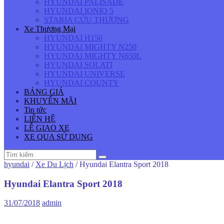
HYUNDAI PALISADE
HYUNDAI IONIQ 5
STARIA CỨU THƯƠNG
Xe Thương Mại
HYUNDAI H150
HYUNDAI MIGHTY N250
HYUNDAI MIGHTY N650L
HYUNDAI SOLATI
HYUNDAI UNIVERSE
HYUNDAI COUNTY
BẢNG GIÁ
KHUYẾN MÃI
Tin tức
LIÊN HỆ
LỄ GIAO XE
XE QUA SỬ DỤNG
hyundai
/
Xe Du Lịch
/
Hyundai Elantra Sport 2018
Hyundai Elantra Sport 2018
31/07/2018
admin