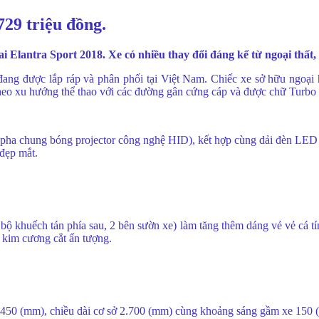
29 triệu đồng.
Elantra Sport 2018. Xe có nhiều thay đổi đáng kể từ ngoại thất, 
 đang được lắp ráp và phân phối tại Việt Nam. Chiếc xe sở hữu ngoại
 theo xu hướng thể thao với các đường gân cứng cáp và được chữ Turbo 
 pha chung bóng projector công nghệ HID), kết hợp cùng dải đèn LED
đẹp mắt.
, bộ khuếch tán phía sau, 2 bên sườn xe) làm tăng thêm dáng vẻ vẻ cá t
 kim cương cắt ấn tượng.
 1450 (mm), chiều dài cơ sở 2.700 (mm) cùng khoảng sáng gầm xe 150 