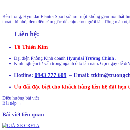
Bên trong, Hyundai Elantra Sport sở hữu một không gian nội thất tin
thoát khí nhỏ, đem đến cảm giác dễ chịu cho người lái. Tông màu nội 
Liên hệ:
Tô Thiên Kim
Đại diện Phòng Kinh doanh
Hyundai Trường Chinh
.
Kinh nghiệm tư vấn trong ngành ô tô lâu năm. Gọi ngay để đư
0943 777 609
Hotline:
– Email: ttkim@truongc
Ưu đãi đặc biệt cho khách hàng liên hệ đặt hẹn
Điều hướng bài viết
Bài tiếp
→
Bài viết liên quan