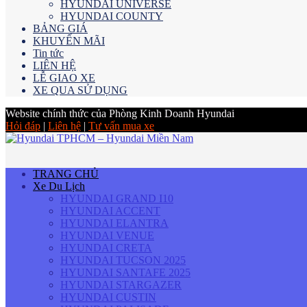
HYUNDAI UNIVERSE
HYUNDAI COUNTY
BẢNG GIÁ
KHUYẾN MÃI
Tin tức
LIÊN HỆ
LỄ GIAO XE
XE QUA SỬ DỤNG
Website chính thức của Phòng Kinh Doanh Hyundai
Hỏi đáp
|
Liên hệ
|
Tư vấn mua xe
TRANG CHỦ
Xe Du Lịch
HYUNDAI GRAND I10
HYUNDAI ACCENT
HYUNDAI ELANTRA
HYUNDAI VENUE
HYUNDAI CRETA
HYUNDAI TUCSON 2025
HYUNDAI SANTAFE 2025
HYUNDAI STARGAZER
HYUNDAI CUSTIN