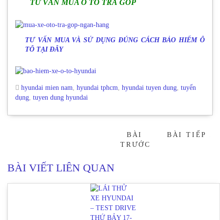
TƯ VẤN MUA Ô TÔ TRẢ GÓP
TƯ VẤN MUA VÀ SỬ DỤNG ĐÚNG CÁCH BẢO HIỂM Ô
TÔ TẠI ĐÂY
hyundai mien nam
,
hyundai tphcm
,
hyundai tuyen dung
,
tuyển
dụng
,
tuyen dung hyundai
BÀI
BÀI TIẾP
→
TRƯỚC
BÀI VIẾT LIÊN QUAN