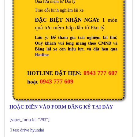
Quà lưu niệm từ Đại lý
Trao đổi kinh nghiệm lái xe
ĐẶC BIỆT NHẬN NGAY
1 món
quà lưu niệm hấp dẫn từ Đại lý
Lưu ý: Để tham gia trải nghiệm lái thử,
Quý khách vui lòng mang theo CMND và
Bằng lái xe còn hiệu lực, và đặt hẹn qua
Hotline
0943 777 607
HOTLINE ĐẶT HẸN:
0943 777 609
hoặc
HOẶC ĐIỀN VÀO FORM ĐĂNG KÝ TẠI ĐÂY
[super_form id=”293″]
test drive hyundai