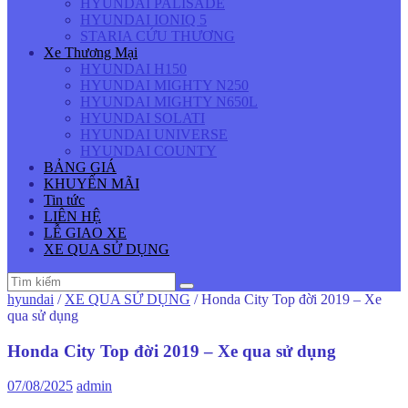
HYUNDAI PALISADE
HYUNDAI IONIQ 5
STARIA CỨU THƯƠNG
Xe Thương Mại
HYUNDAI H150
HYUNDAI MIGHTY N250
HYUNDAI MIGHTY N650L
HYUNDAI SOLATI
HYUNDAI UNIVERSE
HYUNDAI COUNTY
BẢNG GIÁ
KHUYẾN MÃI
Tin tức
LIÊN HỆ
LỄ GIAO XE
XE QUA SỬ DỤNG
hyundai
/
XE QUA SỬ DỤNG
/
Honda City Top đời 2019 – Xe
qua sử dụng
Honda City Top đời 2019 – Xe qua sử dụng
07/08/2025
admin