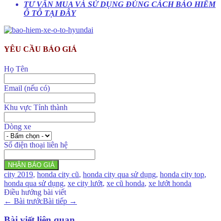
TƯ VẤN MUA VÀ SỬ DỤNG ĐÚNG CÁCH BẢO HIỂM
Ô TÔ TẠI ĐÂY
YÊU CẦU BÁO GIÁ
Họ Tên
Email (nếu có)
Khu vực Tỉnh thành
Dòng xe
Số điện thoại liên hệ
NHẬN BÁO GIÁ
city 2019
,
honda city cũ
,
honda city qua sử dụng
,
honda city top
,
honda qua sử dụng
,
xe city lướt
,
xe cũ honda
,
xe lướt honda
Điều hướng bài viết
←
Bài trước
Bài tiếp
→
Bài viết liên quan