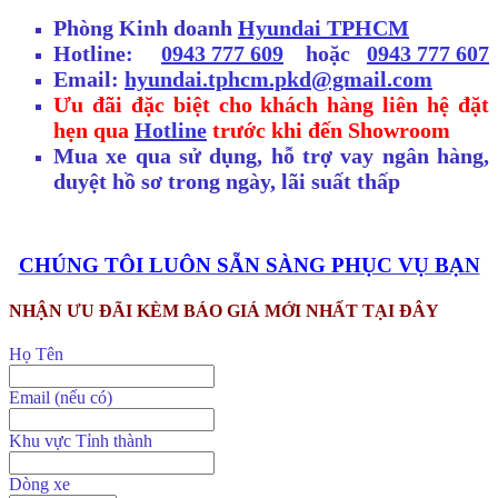
Phòng Kinh doanh
Hyundai TPHCM
Hotline:
0943 777 609
hoặc
0943 777 607
Email:
hyundai.tphcm.pkd@gmail.com
Ưu đãi đặc biệt cho khách hàng liên hệ đặt
hẹn qua
Hotline
trước khi đến Showroom
Mua xe qua sử dụng, hỗ trợ vay ngân hàng,
duyệt hồ sơ trong ngày, lãi suất thấp
CHÚNG TÔI LUÔN SẴN SÀNG PHỤC VỤ BẠN
NHẬN ƯU ĐÃI KÈM BÁO GIÁ MỚI NHẤT TẠI ĐÂY
Họ Tên
Email (nếu có)
Khu vực Tỉnh thành
Dòng xe