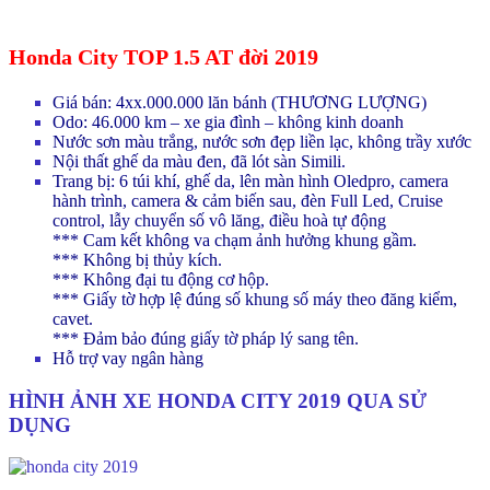
Honda City TOP 1.5 AT đời 2019
Giá bán: 4xx.000.000 lăn bánh (THƯƠNG LƯỢNG)
Odo: 46.000 km – xe gia đình – không kinh doanh
Nước sơn màu trắng,
nước sơn đẹp liền lạc, không trầy xước
Nội thất ghế da màu đen, đã lót sàn Simili.
Trang bị: 6 túi khí, ghế da, lên màn hình Oledpro, camera
hành trình, camera & cảm biến sau, đèn Full Led, Cruise
control, lẫy chuyển số vô lăng, điều hoà tự động
*** Cam kết không va chạm ảnh hưởng khung gầm.
*** Không bị thủy kích.
*** Không đại tu động cơ hộp.
*** Giấy tờ hợp lệ đúng số khung số máy theo đăng kiểm,
cavet.
*** Đảm bảo đúng giấy tờ pháp lý sang tên.
Hỗ trợ vay ngân hàng
HÌNH ẢNH XE HONDA CITY 2019 QUA SỬ
DỤNG