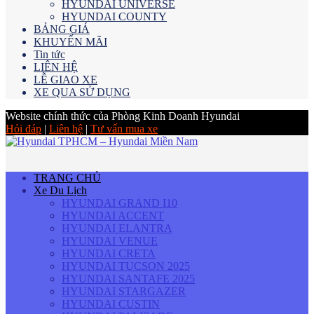
HYUNDAI UNIVERSE
HYUNDAI COUNTY
BẢNG GIÁ
KHUYẾN MÃI
Tin tức
LIÊN HỆ
LỄ GIAO XE
XE QUA SỬ DỤNG
Website chính thức của Phòng Kinh Doanh Hyundai
Hỏi đáp
|
Liên hệ
|
Tư vấn mua xe
TRANG CHỦ
Xe Du Lịch
HYUNDAI GRAND I10
HYUNDAI ACCENT
HYUNDAI ELANTRA
HYUNDAI VENUE
HYUNDAI CRETA
HYUNDAI TUCSON 2025
HYUNDAI SANTAFE 2025
HYUNDAI STARGAZER
HYUNDAI CUSTIN