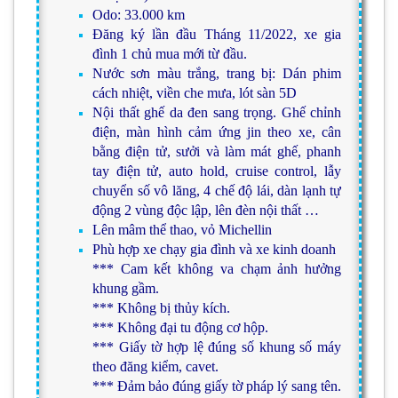
Odo: 33.000 km
Đăng ký lần đầu Tháng 11/2022, xe gia
đình 1 chủ mua mới từ đầu.
Nước sơn màu trắng, trang bị: Dán phim
cách nhiệt, viền che mưa, lót sàn 5D
Nội thất ghế da đen sang trọng. Ghế chỉnh
điện, màn hình cảm ứng jin theo xe, cân
bằng điện tử, sưởi và làm mát ghế, phanh
tay điện tử, auto hold, cruise control, lẫy
chuyển số vô lăng, 4 chế độ lái, dàn lạnh tự
động 2 vùng độc lập, lên đèn nội thất …
Lên mâm thể thao, vỏ Michellin
Phù hợp xe chạy gia đình và xe kinh doanh
*** Cam kết không va chạm ảnh hưởng
khung gầm.
*** Không bị thủy kích.
*** Không đại tu động cơ hộp.
*** Giấy tờ hợp lệ đúng số khung số máy
theo đăng kiểm, cavet.
*** Đảm bảo đúng giấy tờ pháp lý sang tên.