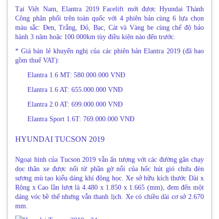
Tại Việt Nam, Elantra 2019 Facelift mới được Hyundai Thành
Công phân phối trên toàn quốc với 4 phiên bản cùng 6 lựa chọn
màu sắc: Đen, Trắng, Đỏ, Bạc, Cát và Vàng be cùng chế độ bảo
hành 3 năm hoặc 100.000km tùy điều kiện nào đến trước.
* Giá bán lẻ khuyến nghị của các phiên bản Elantra 2019 (đã bao
gồm thuế VAT):
Elantra 1.6 MT: 580.000.000 VNĐ
Elantra 1.6 AT: 655.000.000 VNĐ
Elantra 2.0 AT: 699.000.000 VNĐ
Elantra Sport 1.6T: 769.000.000 VNĐ
HYUNDAI TUCSON 2019
Ngoại hình của Tucson 2019 vẫn ấn tượng với các đường gân chạy
dọc thân xe được nối từ phần gờ nổi của hốc hút gió chứa đèn
sương mù tạo kiểu dáng khí động học. Xe sở hữu kích thước Dài x
Rộng x Cao lần lượt là 4.480 x 1.850 x 1.665 (mm), đem đến một
dáng vóc bề thế nhưng vẫn thanh lịch. Xe có chiều dài cơ sở 2.670
mm.