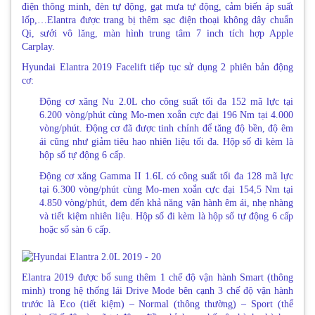
điện thông minh, đèn tự động, gạt mưa tự động, cảm biến áp suất
lốp,…Elantra được trang bị thêm sạc điện thoại không dây chuẩn
Qi, sưởi vô lăng, màn hình trung tâm 7 inch tích hợp Apple
Carplay.
Hyundai Elantra 2019 Facelift tiếp tục sử dụng 2 phiên bản động
cơ:
Động cơ xăng Nu 2.0L cho công suất tối đa 152 mã lực tại
6.200 vòng/phút cùng Mo-men xoắn cực đại 196 Nm tại 4.000
vòng/phút. Động cơ đã được tinh chỉnh để tăng độ bền, độ êm
ái cũng như giảm tiêu hao nhiên liệu tối đa. Hộp số đi kèm là
hộp số tự động 6 cấp.
Động cơ xăng Gamma II 1.6L có công suất tối đa 128 mã lực
tại 6.300 vòng/phút cùng Mo-men xoắn cực đại 154,5 Nm tại
4.850 vòng/phút, đem đến khả năng vận hành êm ái, nhẹ nhàng
và tiết kiệm nhiên liệu. Hộp số đi kèm là hộp số tự động 6 cấp
hoặc số sàn 6 cấp.
Elantra 2019 được bổ sung thêm 1 chế độ vận hành Smart (thông
minh) trong hệ thống lái Drive Mode bên cạnh 3 chế độ vận hành
trước là Eco (tiết kiệm) – Normal (thông thường) – Sport (thể