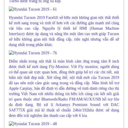
Turbo được trang bị ống xả kép.
Hyundai Tucson 2019 Facelift sở hữu một không gian nội thất thiết
kế mới sang trọng và tinh tế hơn với các đường gân mạnh mẽ cùng
vật liệu cao cấp. Nguyên lý thiết kế HMI (Human Machine
Interface) được áp dụng và nâng lên một tầm cao mới giúp Tucson
sở hữu không gian nội thất đẳng cấp, tiện nghi nhưng vẫn dễ sử
dụng nhất trong phân khúc.
Điểm nhấn trong nội thất là màn hình cảm ứng trung tâm 8 inch
được thiết kế mới dạng Fly-Monitor. Với Fly monitor, người dùng
có thể quan sát trực quan hơn, đồng thời giúp bố trí các chi tiết, nút
bấm nội thất đẹp mắt. Xét tổng thể, nội thất mới của Tucson 2019
đã tạo nên một cảm giác sang trọng và đẳng cấp. Màn hình hỗ trợ
Apple Carplay, bản đồ định vị dẫn đường vệ tinh dành riêng cho thị
trường Việt Nam với nhiều thông tin hữu ích cùng các kết nối giải
trí quen thuộc như Bluetooth/Radio FM/AM/AUX/USB hỗ trợ file
đa định dạng. Bộ xử lí Arkamys Premium Sound với DAC
SAF775X giải mã kĩ thuật số chuẩn 24bit/192khz được sử dụng
đem đến trải nghiệm âm thanh cao cấp với 6 loa.