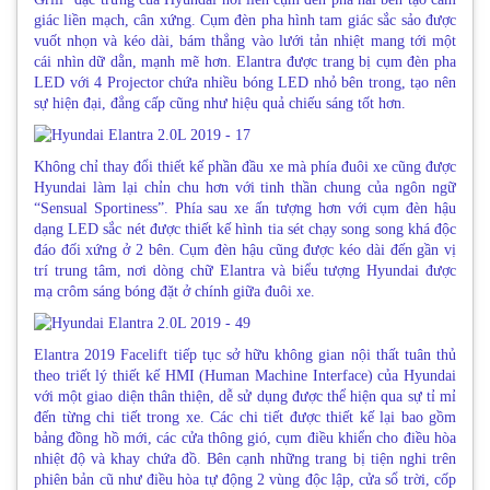
giác liền mạch, cân xứng. Cụm đèn pha hình tam giác sắc sảo được
vuốt nhọn và kéo dài, bám thẳng vào lưới tản nhiệt mang tới một
cái nhìn dữ dằn, mạnh mẽ hơn. Elantra được trang bị cụm đèn pha
LED với 4 Projector chứa nhiều bóng LED nhỏ bên trong, tạo nên
sự hiện đại, đẳng cấp cũng như hiệu quả chiếu sáng tốt hơn.
Không chỉ thay đổi thiết kế phần đầu xe mà phía đuôi xe cũng được
Hyundai làm lại chỉn chu hơn với tinh thần chung của ngôn ngữ
“Sensual Sportiness”. Phía sau xe ấn tượng hơn với cụm đèn hậu
dạng LED sắc nét được thiết kế hình tia sét chạy song song khá độc
đáo đối xứng ở 2 bên. Cụm đèn hậu cũng được kéo dài đến gần vị
trí trung tâm, nơi dòng chữ Elantra và biểu tượng Hyundai được
mạ crôm sáng bóng đặt ở chính giữa đuôi xe.
Elantra 2019 Facelift tiếp tục sở hữu không gian nội thất tuân thủ
theo triết lý thiết kế HMI (Human Machine Interface) của Hyundai
với một giao diện thân thiện, dễ sử dụng được thể hiện qua sự tỉ mỉ
đến từng chi tiết trong xe. Các chi tiết được thiết kế lại bao gồm
bảng đồng hồ mới, các cửa thông gió, cụm điều khiển cho điều hòa
nhiệt độ và khay chứa đồ. Bên cạnh những trang bị tiện nghi trên
phiên bản cũ như điều hòa tự động 2 vùng độc lập, cửa sổ trời, cốp