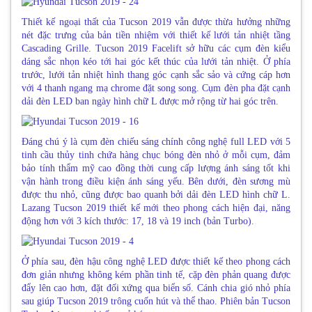
Thiết kế ngoại thất của Tucson 2019 vẫn được thừa hưởng những
nét đặc trưng của bản tiền nhiệm với thiết kế lưới tản nhiệt tầng
Cascading Grille. Tucson 2019 Facelift sở hữu các cụm đèn kiểu
dáng sắc nhọn kéo tới hai góc kết thúc của lưới tản nhiệt. Ở phía
trước, lưới tản nhiệt hình thang góc cạnh sắc sảo và cứng cáp hơn
với 4 thanh ngang mạ chrome đặt song song. Cụm đèn pha đặt cạnh
dải đèn LED ban ngày hình chữ L được mở rộng từ hai góc trên.
Đáng chú ý là cụm đèn chiếu sáng chính công nghệ full LED với 5
tinh cầu thủy tinh chứa hàng chục bóng đèn nhỏ ở mỗi cụm, đảm
bảo tính thẩm mỹ cao đồng thời cung cấp lượng ánh sáng tốt khi
vận hành trong điều kiện ánh sáng yếu. Bên dưới, đèn sương mù
được thu nhỏ, cũng được bao quanh bởi dải đèn LED hình chữ L.
Lazang Tucson 2019 thiết kế mới theo phong cách hiện đại, năng
động hơn với 3 kích thước: 17, 18 và 19 inch (bản Turbo).
Ở phía sau, đèn hậu công nghệ LED được thiết kế theo phong cách
đơn giản nhưng không kém phần tinh tế, cặp đèn phản quang được
đẩy lên cao hơn, đặt đối xứng qua biển số. Cánh chia gió nhỏ phía
sau giúp Tucson 2019 trông cuốn hút và thể thao. Phiên bản Tucson