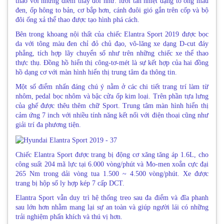
thao với những điểm thay đổi như: lưới tản nhiệt dạng tổ ong màu
đen, ốp hông to bản, cơ bắp hơn, cánh đuôi gió gắn trên cốp và bộ
đôi ống xả thể thao được tạo hình phá cách.
Bên trong khoang nội thất của chiếc Elantra Sport 2019 được bọc
da với tông màu đen chỉ đỏ chủ đạo, vô-lăng xe dạng D-cut đáy
phẳng, tích hợp lãy chuyển số như trên những chiếc xe thể thao
thực thụ. Đồng hồ hiển thị công-tơ-mét là sự kết hợp của hai đồng
hồ dạng cơ với màn hình hiển thị trung tâm đa thông tin.
Một số điểm nhấn đáng chú ý nằm ở các chi tiết trang trí làm từ
nhôm, pedal bọc nhôm và bậc cửa ốp kim loại. Trên phần tựa lưng
của ghế được thêu thêm chữ Sport. Trung tâm màn hình hiển thị
cảm ứng 7 inch với nhiều tính năng kết nối với điện thoại cũng như
giải trí đa phương tiện.
Chiếc Elantra Sport được trang bị động cơ xăng tăng áp 1.6L, cho
công suất 204 mã lực tại 6.000 vòng/phút và Mo-men xoắn cực đại
265 Nm trong dải vòng tua 1.500 ~ 4.500 vòng/phút. Xe được
trang bị hộp số ly hợp kép 7 cấp DCT.
Elantra Sport vẫn duy trì hệ thống treo sau đa điểm và đĩa phanh
sau lớn hơn nhằm mang lại sự an toàn và giúp người lái có những
trải nghiệm phấn khích và thú vị hơn.