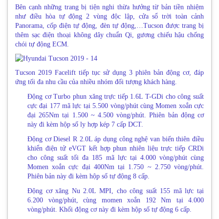
Bên cạnh những trang bị tiện nghi thừa hưởng từ bản tiền nhiệm
như điều hòa tự động 2 vùng độc lập, cửa sổ trời toàn cảnh
Panorama, cốp điện tự động, đèn tự động,…Tucson được trang bị
thêm sạc điện thoại không dây chuẩn Qi, gương chiếu hậu chống
chói tự động ECM.
Tucson 2019 Facelift tiếp tục sử dụng 3 phiên bản động cơ, đáp
ứng tối đa nhu cầu của nhiều nhóm đối tượng khách hàng.
Động cơ Turbo phun xăng trực tiếp 1.6L T-GDi cho công suất
cực đại 177 mã lực tại 5.500 vòng/phút cùng Momen xoắn cực
đại 265Nm tại 1.500 ~ 4.500 vòng/phút. Phiên bản động cơ
này đi kèm hộp số ly hợp kép 7 cấp DCT.
Động cơ Diesel R 2.0L áp dụng công nghệ van biến thiên điều
khiển điện tử eVGT kết hợp phun nhiên liệu trực tiếp CRDi
cho công suất tối đa 185 mã lực tại 4.000 vòng/phút cùng
Momen xoắn cực đại 400Nm tại 1.750 ~ 2.750 vòng/phút.
Phiên bản này đi kèm hộp số tự động 8 cấp.
Động cơ xăng Nu 2.0L MPI, cho công suất 155 mã lực tại
6.200 vòng/phút, cùng momen xoắn 192 Nm tại 4.000
vòng/phút. Khối động cơ này đi kèm hộp số tự động 6 cấp.