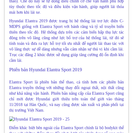
thao). Chế độ này sẽ tự động điều chỉnh cơ chế vận hành phù hợp
tùy thuộc theo tốc độ và điều kiện vận hành, giúp người lái thỏa
mái hơn khi lái xe.
Hyundai Elantra 2019 được trang bị hệ thống lái trợ lực điện C-
MDPS giống với Elantra Sport với bánh răng và tỷ số truyền biến
thiên theo tốc độ. Hệ thống dựa trên các cảm biến hấp thụ lực tác
động trên vô lăng cũng như lực bổ trợ của hệ thống lái, từ đó sẽ
tính toán và đưa ra lực hỗ trợ tối ưu nhất để người lái thao tác với
vô lăng thực sự dễ dàng nhưng vẫn cảm nhận sự thú vị khi cầm lái.
Trục các đăng 2 khúc được sử dụng giúp tăng cường độ ổn định khi
cầm lái.
Phiên bản Hyundai Elantra Sport 2019
Elantra Sport là phiên bản thể thao, cá tính hơn các phiên bản
Elantra truyền thống với những thay đổi ngoại thất, nội thất cũng
như khả năng vận hành. Phiên bản nâng cấp của Elantra Sport cũng
chỉ mới được Hyundai giới thiệu trên toàn thế giới vào tháng
11/2018 tại Hàn Quốc, và nay cũng được sản xuất và phân phối tại
thị trường Việt Nam.
Điểm khác biệt bên ngoài của Elantra Sport chính là bộ bodykit thể