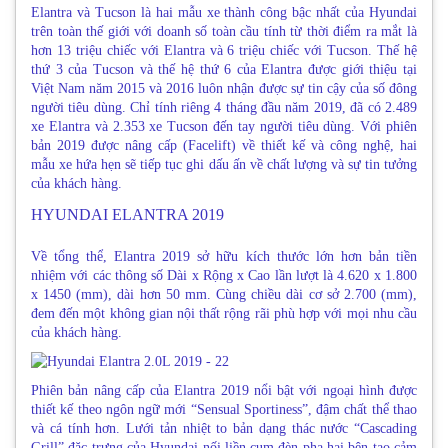
Elantra và Tucson là hai mẫu xe thành công bậc nhất của Hyundai
trên toàn thế giới với doanh số toàn cầu tính từ thời điểm ra mắt là
hơn 13 triệu chiếc với Elantra và 6 triệu chiếc với Tucson. Thế hệ
thứ 3 của Tucson và thế hệ thứ 6 của Elantra được giới thiệu tại
Việt Nam năm 2015 và 2016 luôn nhận được sự tin cậy của số đông
người tiêu dùng. Chỉ tính riêng 4 tháng đầu năm 2019, đã có 2.489
xe Elantra và 2.353 xe Tucson đến tay người tiêu dùng. Với phiên
bản 2019 được nâng cấp (Facelift) về thiết kế và công nghệ, hai
mẫu xe hứa hẹn sẽ tiếp tục ghi dấu ấn về chất lượng và sự tin tưởng
của khách hàng.
HYUNDAI ELANTRA 2019
Về tổng thể, Elantra 2019 sở hữu kích thước lớn hơn bản tiền
nhiệm với các thông số Dài x Rộng x Cao lần lượt là 4.620 x 1.800
x 1450 (mm), dài hơn 50 mm. Cùng chiều dài cơ sở 2.700 (mm),
đem đến một không gian nội thất rộng rãi phù hợp với mọi nhu cầu
của khách hàng.
Phiên bản nâng cấp của Elantra 2019 nổi bật với ngoại hình được
thiết kế theo ngôn ngữ mới “Sensual Sportiness”, đậm chất thể thao
và cá tính hơn. Lưới tản nhiệt to bản dạng thác nước “Cascading
Grill” đặc trưng của Hyundai nối liền cụm đèn pha hai bên tạo cảm