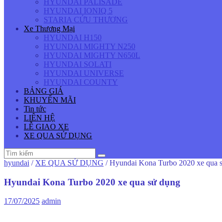
HYUNDAI PALISADE
HYUNDAI IONIQ 5
STARIA CỨU THƯƠNG
Xe Thương Mại
HYUNDAI H150
HYUNDAI MIGHTY N250
HYUNDAI MIGHTY N650L
HYUNDAI SOLATI
HYUNDAI UNIVERSE
HYUNDAI COUNTY
BẢNG GIÁ
KHUYẾN MÃI
Tin tức
LIÊN HỆ
LỄ GIAO XE
XE QUA SỬ DỤNG
hyundai
/
XE QUA SỬ DỤNG
/
Hyundai Kona Turbo 2020 xe qua 
Hyundai Kona Turbo 2020 xe qua sử dụng
17/07/2025
admin