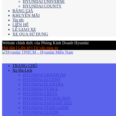
HYUNDAI UNIVERSE
HYUNDAI COUNTY
BẢNG GIÁ
KHUYẾN MÃI
Tin tức
LIÊN HỆ
LỄ GIAO XE
XE QUA SỬ DỤNG
Website chính thức của Phòng Kinh Doanh Hyundai
Hỏi đáp
|
Liên hệ
|
Tư vấn mua xe
TRANG CHỦ
Xe Du Lịch
HYUNDAI GRAND I10
HYUNDAI ACCENT
HYUNDAI ELANTRA
HYUNDAI VENUE
HYUNDAI CRETA
HYUNDAI TUCSON 2025
HYUNDAI SANTAFE 2025
HYUNDAI STARGAZER
HYUNDAI CUSTIN