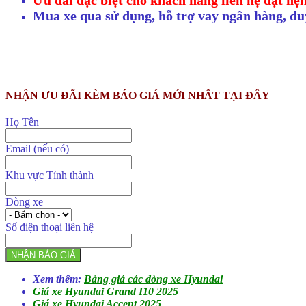
Mua xe qua sử dụng, hỗ trợ vay ngân hàng, duy
NHẬN ƯU ĐÃI KÈM BÁO GIÁ MỚI NHẤT TẠI ĐÂY
Họ Tên
Email (nếu có)
Khu vực Tỉnh thành
Dòng xe
Số điện thoại liên hệ
NHẬN BÁO GIÁ
Xem
thêm:
Bảng giá các dòng xe Hyundai
Giá xe Hyundai Grand I10 2025
Giá xe Hyundai Accent 2025