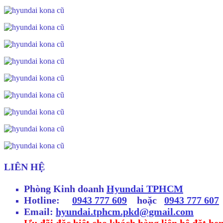
LIÊN HỆ
Phòng Kinh doanh
Hyundai TPHCM
Hotline:
0943 777 609
hoặc
0943 777 607
Email:
hyundai.tphcm.pkd@gmail.com
Ưu đãi đặc biệt cho khách hàng liên hệ đặt hẹ