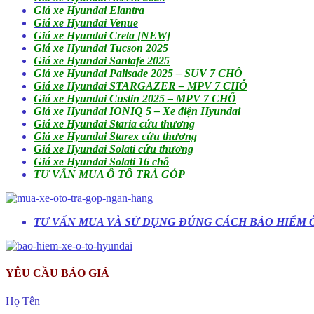
Giá xe Hyundai Elantra
Giá xe Hyundai Venue
Giá xe Hyundai Creta [NEW]
Giá xe Hyundai Tucson 2025
Giá xe Hyundai Santafe 2025
Giá xe Hyundai Palisade 2025 – SUV 7 CHỖ
Giá xe Hyundai STARGAZER – MPV 7 CHỖ
Giá xe Hyundai Custin 2025 – MPV 7 CHỖ
Giá xe Hyundai IONIQ 5 – Xe điện Hyundai
Giá xe Hyundai Staria cứu thương
Giá xe Hyundai Starex cứu thương
Giá xe Hyundai Solati cứu thương
Giá xe Hyundai Solati 16 chỗ
TƯ VẤN MUA Ô TÔ TRẢ GÓP
TƯ VẤN MUA VÀ SỬ DỤNG ĐÚNG CÁCH BẢO HIỂM Ô
YÊU CẦU BÁO GIÁ
Họ Tên